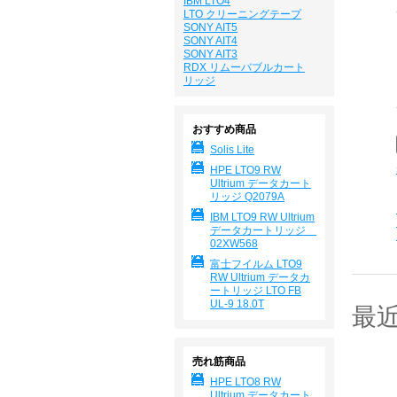
IBM LTO4
LTO クリーニングテープ
SONY AIT5
SONY AIT4
SONY AIT3
RDX リムーバブルカート
リッジ
おすすめ商品
Solis Lite
HPE LTO9 RW
Ultrium データカート
リッジ Q2079A
IBM LTO9 RW Ultrium
データカートリッジ
02XW568
富士フイルム LTO9
RW Ultrium データカ
ートリッジ LTO FB
UL-9 18.0T
最
売れ筋商品
HPE LTO8 RW
Ultrium データカート