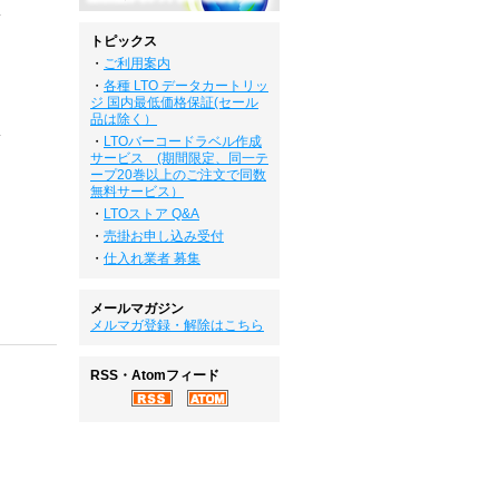
トピックス
・
ご利用案内
・
各種 LTO データカートリッ
ジ 国内最低価格保証(セール
品は除く）
・
LTOバーコードラベル作成
サービス (期間限定、同一テ
ープ20巻以上のご注文で同数
無料サービス）
・
LTOストア Q&A
・
売掛お申し込み受付
・
仕入れ業者 募集
メールマガジン
メルマガ登録・解除はこちら
RSS・Atomフィード