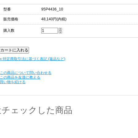
型番
95P4436_10
販売価格
48,140円(内税)
購入数
» 特定商取引法に基づく表記 (返品など)
この商品について問い合わせる
この商品を友達に教える
買い物を続ける
近チェックした商品