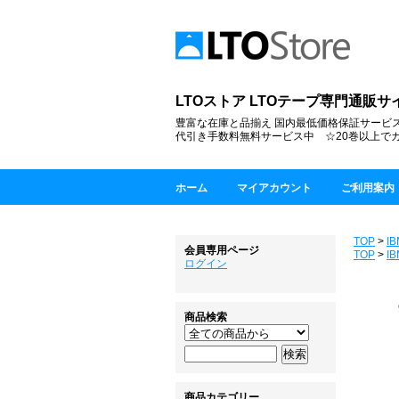
LTOストア LTOテープ専門通販サイト sin
豊富な在庫と品揃え 国内最低価格保証サービス
代引き手数料無料サービス中 ☆20巻以上で
ホーム
マイアカウント
ご利用案内
TOP
>
IB
会員専用ページ
TOP
>
IB
ログイン
商品検索
商品カテゴリー