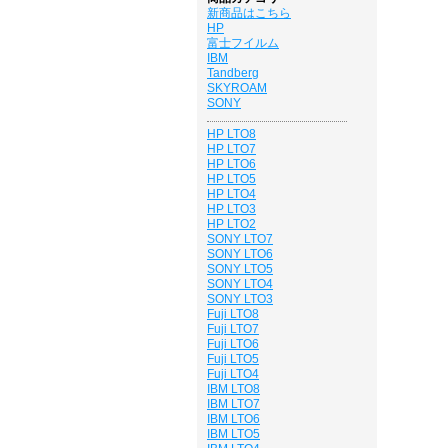
新商品はこちら
HP
富士フイルム
IBM
Tandberg
SKYROAM
SONY
HP LTO8
HP LTO7
HP LTO6
HP LTO5
HP LTO4
HP LTO3
HP LTO2
SONY LTO7
SONY LTO6
SONY LTO5
SONY LTO4
SONY LTO3
Fuji LTO8
Fuji LTO7
Fuji LTO6
Fuji LTO5
Fuji LTO4
IBM LTO8
IBM LTO7
IBM LTO6
IBM LTO5